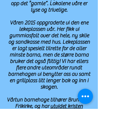
opp det ”gamle”. Lokalene våre er
lyse og trivelige.
Våren 2015 oppgraderte vi den ene
lekeplassen vår. Her fikk vi
gummiasfalt over det hele, ny sklie
og sandkasse med hus. Lekeplassen
er lagt spesielt tilrette for de aller
minste barna, men de større barna
bruker det også flittig!
Vi har ellers
flere andre uteområder rundt
barnehagen vi benytter oss av samt
en grillplass litt lenger bak og inn i
skogen.
Vårtun barnehage tilhører Brunlanes
Frikirke, og har
utvidet kristen
formålsparagraf
. En av
hovedtankene våre er: ”Det du vil at
andre skal gjøre mot deg skal du
gjøre mot dem”.
Det synes vi passer